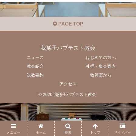
PAGE TOP
我孫子バプテスト教会
ニュース
はじめての方へ
教会紹介
礼拝・集会案内
説教要約
牧師室から
アクセス
© 2020 我孫子バプテスト教会.
メニュー
ホーム
検索
トップ
サイドバー