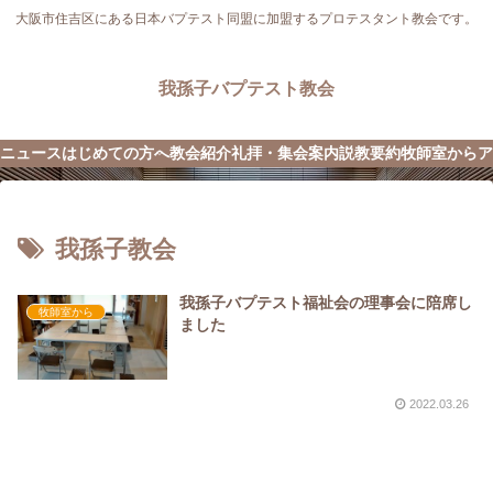
大阪市住吉区にある日本バプテスト同盟に加盟するプロテスタント教会です。
我孫子バプテスト教会
ニュース
はじめての方へ
教会紹介
礼拝・集会案内
説教要約
牧師室から
ア
我孫子教会
我孫子バプテスト福祉会の理事会に陪席し
牧師室から
ました
2022.03.26