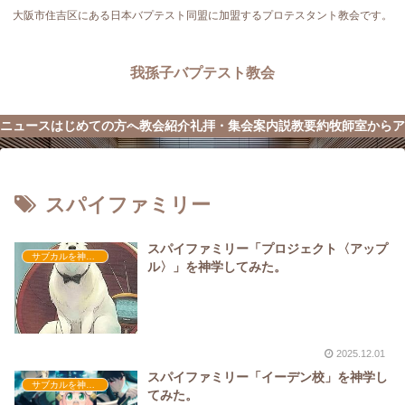
大阪市住吉区にある日本バプテスト同盟に加盟するプロテスタント教会です。
我孫子バプテスト教会
ニュース
はじめての方へ
教会紹介
礼拝・集会案内
説教要約
牧師室から
ア
スパイファミリー
スパイファミリー「プロジェクト〈アップ
サブカルを神学してみた
ル〉」を神学してみた。
2025.12.01
スパイファミリー「イーデン校」を神学し
サブカルを神学してみた
てみた。