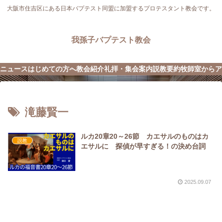
大阪市住吉区にある日本バプテスト同盟に加盟するプロテスタント教会です。
我孫子バプテスト教会
ニュース
はじめての方へ
教会紹介
礼拝・集会案内
説教要約
牧師室から
ア
滝藤賢一
ルカ20章20～26節 カエサルのものはカ
説教
エサルに 探偵が早すぎる！の決め台詞
2025.09.07