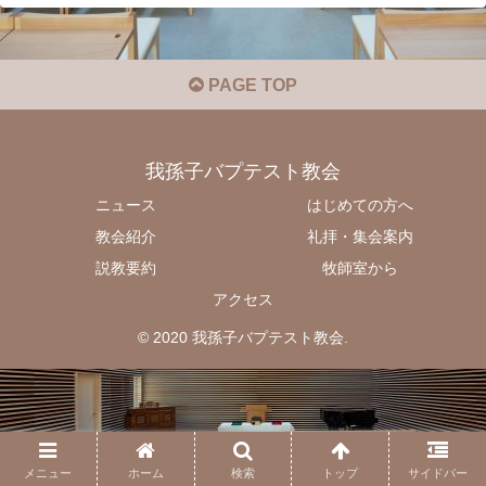
PAGE TOP
我孫子バプテスト教会
ニュース
はじめての方へ
教会紹介
礼拝・集会案内
説教要約
牧師室から
アクセス
© 2020 我孫子バプテスト教会.
メニュー
ホーム
検索
トップ
サイドバー