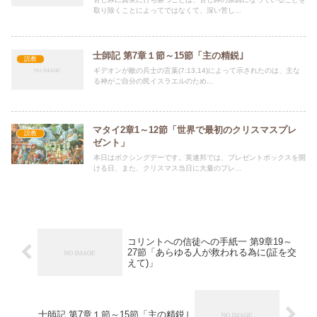
取り除くことによってではなくて、深い苦し...
士師記 第7章１節～15節「主の精鋭｣
説教
ギデオンが敵の兵士の言葉(7:13,14)によって示されたのは、主な
る神がご自分の民イスラエルのため...
マタイ2章1～12節「世界で最初のクリスマスプレ
説教
ゼント」
本日はボクシングデーです。英連邦では、プレゼントボックスを開
ける日、また、クリスマス当日に大量のプレ...
コリントへの信徒への手紙一 第9章19～
27節「あらゆる人が救われる為に(証を交
えて)」
士師記 第7章１節～15節「主の精鋭｣