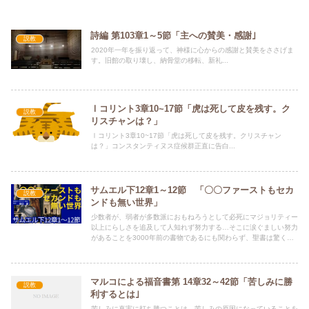
詩編 第103章1～5節「主への賛美・感謝｣
説教
2020年一年を振り返って、神様に心からの感謝と賛美をささげま
す。旧館の取り壊し、納骨堂の移転、新礼...
Ⅰコリント3章10~17節「虎は死して皮を残す。ク
説教
リスチャンは？」
Ⅰコリント3章10~17節「虎は死して皮を残す。クリスチャン
は？」コンスタンティヌス症候群正直に告白...
サムエル下12章1～12節 「〇〇ファーストもセカ
説教
ンドも無い世界」
少数者が、弱者が多数派におもねろうとして必死にマジョリティー
以上にらしさを追及して人知れず努力する…そこに涙ぐましい努力
があることを3000年前の書物であるにも関わらず、聖書は驚くべ
き程クリアさをもって、その気持ちに焦点をあて語っています。神
は小さき者、声なき弱者の神なのです。
マルコによる福音書第 14章32～42節「苦しみに勝
説教
利するとは｣
苦しみに真実に打ち勝つことは、苦しみの原因になっていることを