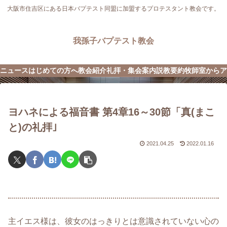
大阪市住吉区にある日本バプテスト同盟に加盟するプロテスタント教会です。
我孫子バプテスト教会
ニュース
はじめての方へ
教会紹介
礼拝・集会案内
説教要約
牧師室から
ア
ヨハネによる福音書 第4章16～30節「真(まこ
と)の礼拝｣
2021.04.25
2022.01.16
主イエス様は、彼女のはっきりとは意識されていない心の