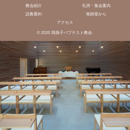
教会紹介
礼拝・集会案内
説教要約
牧師室から
アクセス
© 2020 我孫子バプテスト教会.