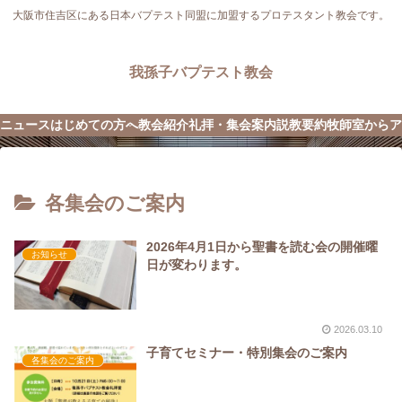
大阪市住吉区にある日本バプテスト同盟に加盟するプロテスタント教会です。
我孫子バプテスト教会
ニュース
はじめての方へ
教会紹介
礼拝・集会案内
説教要約
牧師室から
ア
各集会のご案内
2026年4月1日から聖書を読む会の開催曜
お知らせ
日が変わります。
2026.03.10
子育てセミナー・特別集会のご案内
各集会のご案内