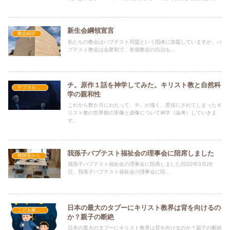
作品です。そして今作は、公開後も非常に好調で、3月23日時点で
4週連続の週末動員1位、累計興収は25億円目前まで来ています。
新生会綱領宣言
教会紹介
私たちの教会はバプテスト同盟という団体に加盟していますが、バ
プテスト教会は会衆制で、各個教会の自治を...
チ。原作１話を神学してみた。キリスト教と自然科
サブカルを神学してみた
学の親和性
これから数か月にわたって、チ。が描く、悪役にされてしまったキ
リスト教の世界観の実像と虚像について神学（論考）していきま
す。
我孫子バプテスト福祉会の理事会に陪席しました
牧師室から
我孫子バプテスト福祉会の理事会に陪席しました2022年3月26
日、我孫子バプテスト福祉会の理事会に陪...
日本の最大のタブーにキリスト教界は背を向けるの
こども家庭問題
か？親子の断絶
日本の最大のタブーにキリスト教界は背を向けるのか？親子の断絶