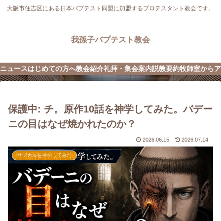
大阪市住吉区にある日本バプテスト同盟に加盟するプロテスタント教会です。
我孫子バプテスト教会
ニュース
はじめての方へ
教会紹介
礼拝・集会案内
説教要約
牧師室から
ア
保護中: チ。原作10話を神学してみた。バデー
ニの目はなぜ焼かれたのか？
2026.06.15
2026.07.14
サブカルを神学してみた