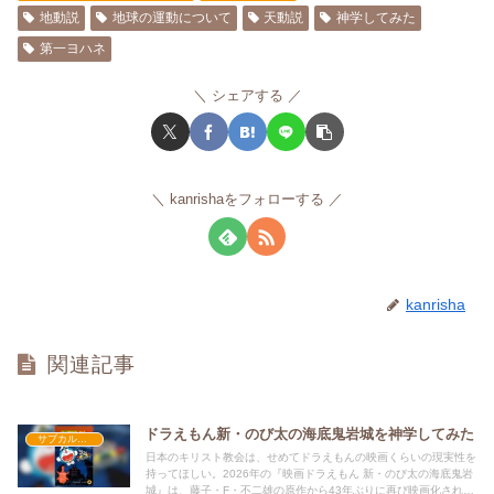
地動説
地球の運動について
天動説
神学してみた
第一ヨハネ
シェアする
kanrishaをフォローする
kanrisha
関連記事
ドラえもん新・のび太の海底鬼岩城を神学してみた
サブカルを神学してみた
日本のキリスト教会は、せめてドラえもんの映画くらいの現実性を
持ってほしい。2026年の『映画ドラえもん 新・のび太の海底鬼岩
城』は、藤子・F・不二雄の原作から43年ぶりに再び映画化された