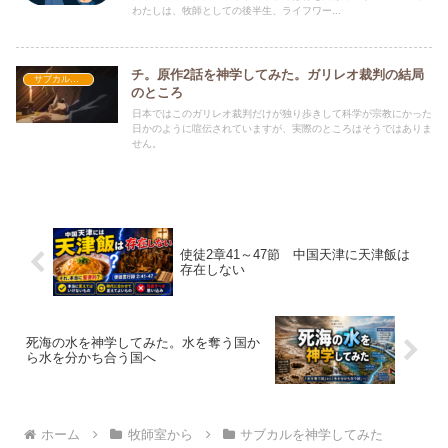
わたしは、牧師としての後半生、ライフワー...
チ。原作2話を神学してみた。ガリレオ裁判の結局
サブカルを神学してみた
のところ
日本ではこのガリレオ裁判だけが独り歩きして科学が宗教にかった
日かのように喧伝されていますが、実際のところはそうではありま
せん。
使徒2章41～47節 中国天津に天津飯は
存在しない
死海の水を神学してみた。水を奪う国か
ら水を分かち合う国へ
ホーム
牧師室から
サブカルを神学してみた