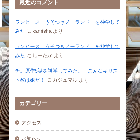
最近のコメント
ワンピース「うそつきノーランド」を神学して
みた
に
kanrisha
より
ワンピース「うそつきノーランド」を神学して
みた
に
しーたか
より
チ。原作5話を神学してみた。 こんなキリス
ト教は嫌だ！
に
ガジュマル
より
カテゴリー
アクセス
お知らせ