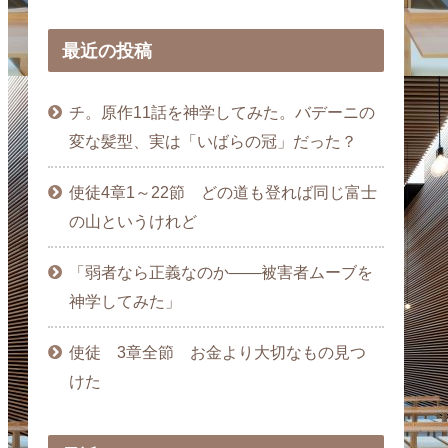
最近の投稿
チ。原作11話を神学してみた。バデーニの
変な髪型、実は「いばらの冠」だった？
使徒4章1～22節 どの道も登れば同じ富士
の山というけれど
「弱者なら正義なのか――被害者ムーブを
神学してみた」
使徒 3章全節 お金より大切なもの見つ
けた