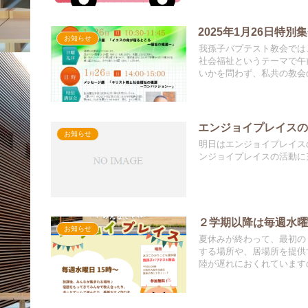
2025年1月26日特別
お知らせ
我孫子バプテスト教会では
社会福祉というテーマで午
いかを問わず、私共の教会
エンジョイプレイス
お知らせ
明日はエンジョイプレイス
ンジョイプレイスの活動に充
２学期以降は毎週水
お知らせ
夏休みが終わって、最初の
する場所や、居場所を提供
陸が遅れにおくれています