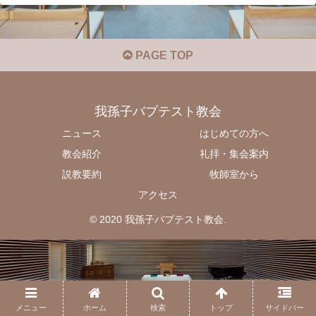
PAGE TOP
我孫子バプテスト教会
ニュース
はじめての方へ
教会紹介
礼拝・集会案内
説教要約
牧師室から
アクセス
© 2020 我孫子バプテスト教会.
メニュー
ホーム
検索
トップ
サイドバー