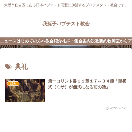
大阪市住吉区にある日本バプテスト同盟に加盟するプロテスタント教会です。
我孫子バプテスト教会
ニュース
はじめての方へ
教会紹介
礼拝・集会案内
説教要約
牧師室から
ア
典礼
第一コリント書１１章１７～３４節「聖餐
説教
式（ミサ）が儀式になる前の話」
2022.06.12