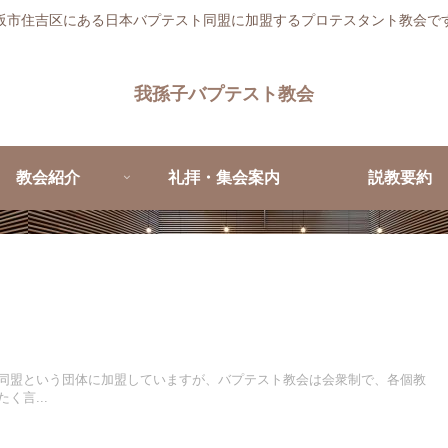
阪市住吉区にある日本バプテスト同盟に加盟するプロテスタント教会で
我孫子バプテスト教会
教会紹介
礼拝・集会案内
説教要約
同盟という団体に加盟していますが、バプテスト教会は会衆制で、各個教
く言...