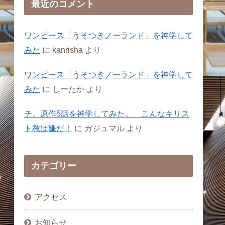
最近のコメント
ワンピース「うそつきノーランド」を神学して
みた
に
kanrisha
より
ワンピース「うそつきノーランド」を神学して
みた
に
しーたか
より
チ。原作5話を神学してみた。 こんなキリス
ト教は嫌だ！
に
ガジュマル
より
カテゴリー
アクセス
お知らせ