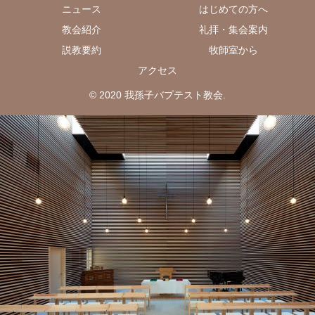
ニュース
はじめての方へ
教会紹介
礼拝・集会案内
説教要約
牧師室から
アクセス
© 2020 我孫子バプテスト教会.