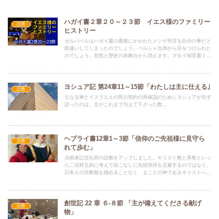
ハガイ書２章２０～２３節 イエス様のファミリー
説教
ヒストリー
ゼルバベルはハガイ書の最後にかかれたメシヤ預言を自分の事だと
勘違いしてしまったのでしょう。ペルシャ当局から目をつけられた
のでしょう。忽然と歴史の表舞台から消えます。マタイ福音書１章
にイエス様の家系図が載っていますが、ゼルバベルから先は行方知
れずです。子、孫、曾孫、玄孫、来孫、昆孫、仍孫、雲孫、そし
て、ゼルバベルの雲孫の子にイエス様の父、ヨセフが生れます。
人々の不信仰ゆえにダビデ王家は没落しましたがそれすらも神様は
ヨシュア記 第24章11～15節「わたしは主に仕える｣
説教
リカバリーしてくださり、救い主を生れさせてくださり、貧しさす
主なる神とイスラエルの民の契約の再確認のためにヨシュアが先ず
らも私たちの益としてくださったのです。
語ったのは、主がこれまで与えて下さった数...
ヘブライ書12章1～3節「信仰のご先祖様に見守ら
説教
れて歩む」
永眠者記念礼拝の説教をアップしました。キリスト教と異教といっ
た二項対立的に考えて頭ごなしに先祖崇拝を忌避するのではなく、
日本人の宗教観を矯めることなく、まことの神であるキリストへの
礼拝へと昇華させることを模索したメッセージです。
創世記 22 章 ６-８節 「主が備えてくださる献げ
説教
物」