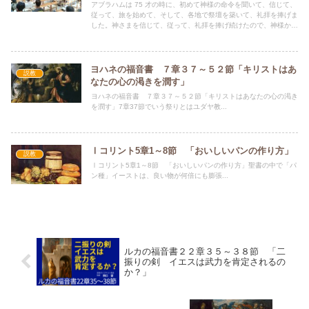
アブラハムは 75 才の時に、初めて神様の命令を聞いて、信じて、
従って、旅を始めて、そして、各地で祭壇を築いて、礼拝を捧げま
した。神さまを信じて、従って、礼拝を捧げ続けたので、神様から
守られて、何度も祝福を受けました(4 回)。そして、神様しかでき
ない、祝福の約束の契約が、与えられました。アブラハムの子孫に
約束の地があたえられる。アブラハムの子孫が星の数ほどに増え
る。そのような神様からの、一方的に祝福された契約が与えられま
ヨハネの福音書 ７章３７～５２節「キリストはあ
説教
した。
なたの心の渇きを潤す」
ヨハネの福音書 ７章３７～５２節「キリストはあなたの心の渇き
を潤す」7章37節でいう祭りとはユダヤ教...
Ⅰコリント5章1～8節 「おいしいパンの作り方」
説教
Ⅰコリント5章1～8節 「おいしいパンの作り方」聖書の中で「パ
ン種」イーストは、良い物が何倍にも膨張...
ルカの福音書２２章３５～３８節 「二
振りの剣 イエスは武力を肯定されるの
か？」