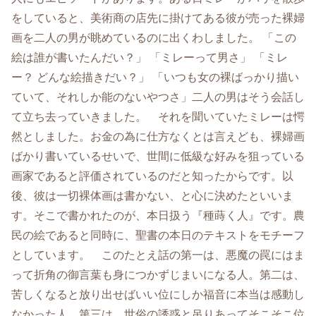
をしていると、美術商の店先に掛けてある彼が売った裸婦
画を二人の男が眺めているのに出くわしました。 「この
絵は誰が書いたんだい？」 「ミレーって男さ」 「ミレ
ー？ どんな絵描きだい？」 「いつも女の裸ばっかり描い
ていて、それしか能のないやつさ」二人の男はそう会話し
て立ち去っていきました。 それを聞いていたミレーは愕
然としました。お金の為に仕方なくとは言えども、裸婦画
ばかり書いているせいで、世間に低級な好みを狙っている
画家であると評価されているのだと知ったからです。以
後、彼は一切裸体画は書かない、と心に決めたといいま
す。そこで書かれたのが、本日扱う『種蒔く人』です。農
民の絵であると同時に、聖書の本日のテキストをモチーフ
としています。 このたとえ話の第一は、悪魔の罠にはま
って折角の御言葉も身につかずじまいになる人。第二は、
苦しくなると放り出せばいい位にしか福音に本当は感動し
なかった人。第三は、世俗の誘惑と吊りあってそこそこ位