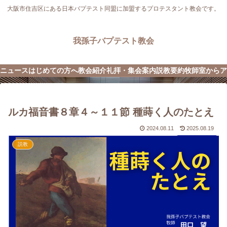
大阪市住吉区にある日本バプテスト同盟に加盟するプロテスタント教会です。
我孫子バプテスト教会
ニュース
はじめての方へ
教会紹介
礼拝・集会案内
説教要約
牧師室から
ア
ルカ福音書８章４～１１節 種蒔く人のたとえ
2024.08.11
2025.08.19
説教