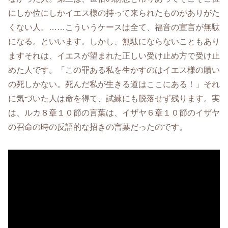
にしか位にしかイエス様の持って来られたものがありがた
くない人。……こういうケースは全て、福音の宣言が無駄
になる。といいます。しかし、無駄にならないこともあり
ますそれは、イエスが望まれた正しい受け止め方で受け止
めた人です。「この罪ある私を生かすのはイエス様の贖い
の死しかない。死んだ私が生きる道はここにある！」それ
に気づいた人は命を得て、試練にも脱落せず残ります。実
は、ルカ８章１０節の言葉は、イザヤ６章１０節のイザヤ
の召命の時の反語的な招きの言葉だったのです。