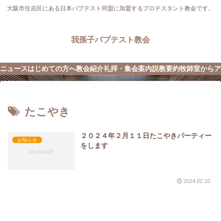
大阪市住吉区にある日本バプテスト同盟に加盟するプロテスタント教会です。
我孫子バプテスト教会
ニュース
はじめての方へ
教会紹介
礼拝・集会案内
説教要約
牧師室から
ア
たこやき
２０２４年２月１１日たこやきパーティー
お知らせ
をします
2024.02.10