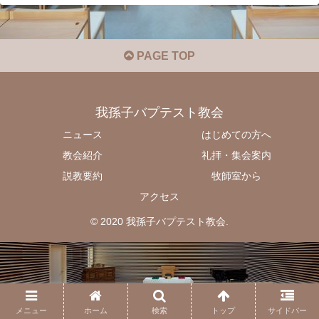
PAGE TOP
我孫子バプテスト教会
ニュース
はじめての方へ
教会紹介
礼拝・集会案内
説教要約
牧師室から
アクセス
© 2020 我孫子バプテスト教会.
メニュー
ホーム
検索
トップ
サイドバー