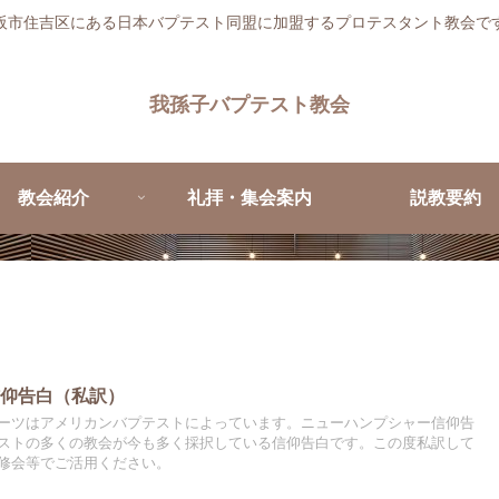
阪市住吉区にある日本バプテスト同盟に加盟するプロテスタント教会で
我孫子バプテスト教会
教会紹介
礼拝・集会案内
説教要約
信仰告白（私訳）
ーツはアメリカンバプテストによっています。ニューハンプシャー信仰告
ストの多くの教会が今も多く採択している信仰告白です。この度私訳して
修会等でご活用ください。