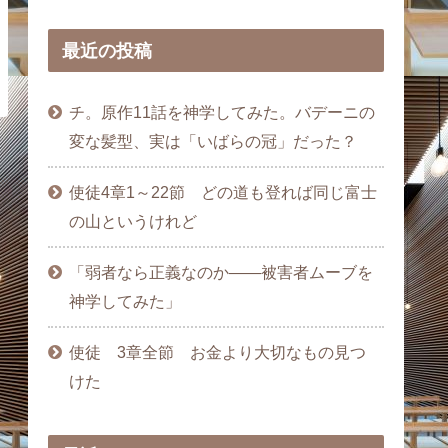
最近の投稿
チ。原作11話を神学してみた。バデーニの
変な髪型、実は「いばらの冠」だった？
使徒4章1～22節 どの道も登れば同じ富士
の山というけれど
「弱者なら正義なのか――被害者ムーブを
神学してみた」
使徒 3章全節 お金より大切なもの見つ
けた