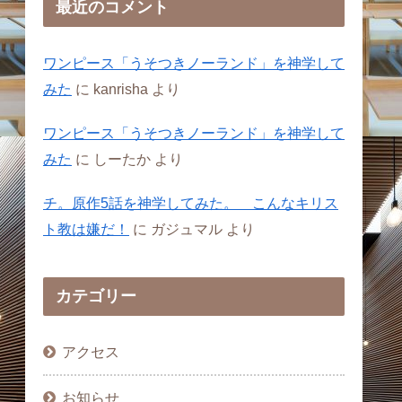
最近のコメント
ワンピース「うそつきノーランド」を神学して
みた
に
kanrisha
より
ワンピース「うそつきノーランド」を神学して
みた
に
しーたか
より
チ。原作5話を神学してみた。 こんなキリス
ト教は嫌だ！
に
ガジュマル
より
カテゴリー
アクセス
お知らせ