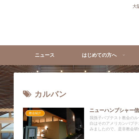
大
ニュース
はじめての方へ
カルバン
ニューハンプシャー
教会紹介
我孫子バプテスト教会のル
白はそのアメリカンバプテ
みましたので、是非教会研