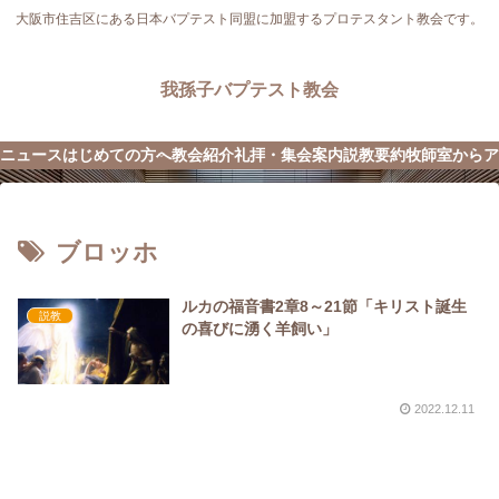
大阪市住吉区にある日本バプテスト同盟に加盟するプロテスタント教会です。
我孫子バプテスト教会
ニュース
はじめての方へ
教会紹介
礼拝・集会案内
説教要約
牧師室から
ア
ブロッホ
ルカの福音書2章8～21節「キリスト誕生
説教
の喜びに湧く羊飼い」
2022.12.11