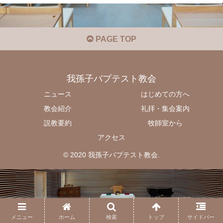
PAGE TOP
我孫子バプテスト教会
ニュース
はじめての方へ
教会紹介
礼拝・集会案内
説教要約
牧師室から
アクセス
© 2020 我孫子バプテスト教会.
メニュー
ホーム
検索
トップ
サイドバー