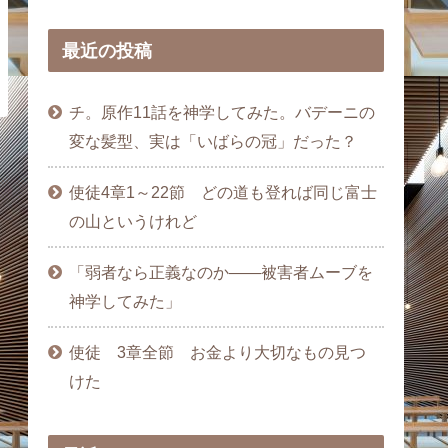
最近の投稿
チ。原作11話を神学してみた。バデーニの
変な髪型、実は「いばらの冠」だった？
使徒4章1～22節 どの道も登れば同じ富士
の山というけれど
「弱者なら正義なのか――被害者ムーブを
神学してみた」
使徒 3章全節 お金より大切なもの見つ
けた