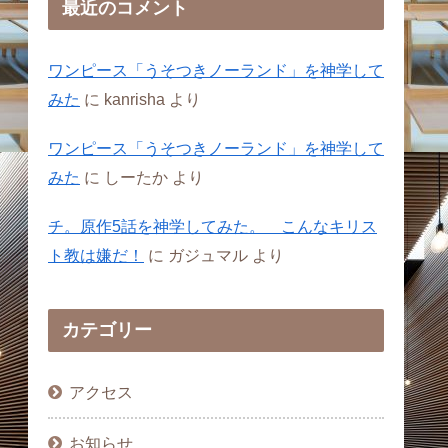
最近のコメント
ワンピース「うそつきノーランド」を神学して
みた
に
kanrisha
より
ワンピース「うそつきノーランド」を神学して
みた
に
しーたか
より
チ。原作5話を神学してみた。 こんなキリス
ト教は嫌だ！
に
ガジュマル
より
カテゴリー
アクセス
お知らせ