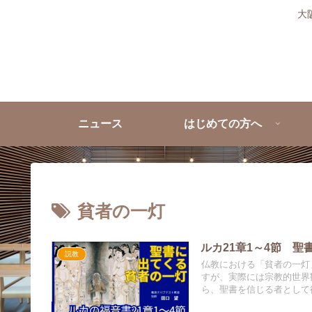
大
ニュース
はじめての方へ
貧者の一灯
ルカ21章1～4節 
説教
仏教における「貧者の一灯
すが、実際には宗教的世界
ら、聖書を信じる者として