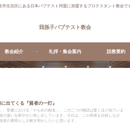
阪市住吉区にある日本バプテスト同盟に加盟するプロテスタント教会で
我孫子バプテスト教会
教会紹介
礼拝・集会案内
説教要約
聖書に出てくる『貧者の一灯』
」、聖書における「やもめの献金」。この二つの物語は驚くほど似ていま
観の違いを鮮やかに映し出しています。今日は、この両者を比較しなが
後者の素晴らしさ解き明かしたいと思います。