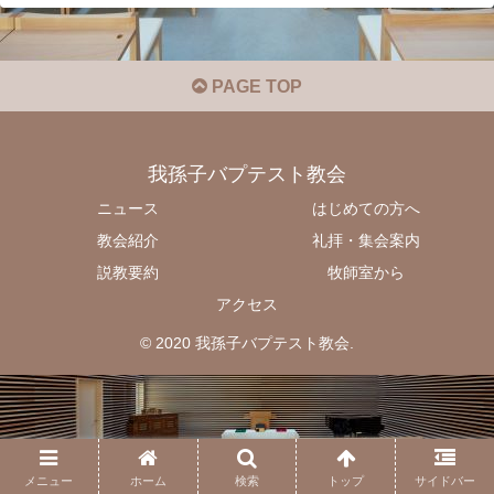
PAGE TOP
我孫子バプテスト教会
ニュース
はじめての方へ
教会紹介
礼拝・集会案内
説教要約
牧師室から
アクセス
© 2020 我孫子バプテスト教会.
メニュー
ホーム
検索
トップ
サイドバー