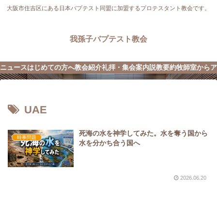
大阪市住吉区にある日本バプテスト同盟に加盟するプロテスタント教会です。
我孫子バプテスト教会
ニュース
はじめての方へ
教会紹介
礼拝・集会案内
説教要約
牧師室から
ア
UAE
死海の水を神学してみた。水を奪う国から
時事問題
水を分かち合う国へ
2026.06.20