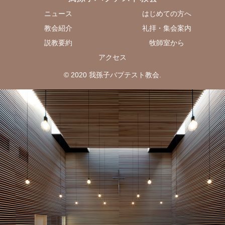
ニュース
はじめての方へ
教会紹介
礼拝・集会案内
説教要約
牧師室から
アクセス
© 2020 我孫子バプテスト教会.