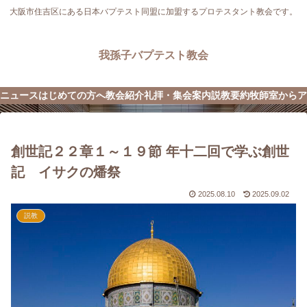
大阪市住吉区にある日本バプテスト同盟に加盟するプロテスタント教会です。
我孫子バプテスト教会
ニュース
はじめての方へ
教会紹介
礼拝・集会案内
説教要約
牧師室から
ア
創世記２２章１～１９節 年十二回で学ぶ創世
記 イサクの燔祭
2025.08.10
2025.09.02
説教