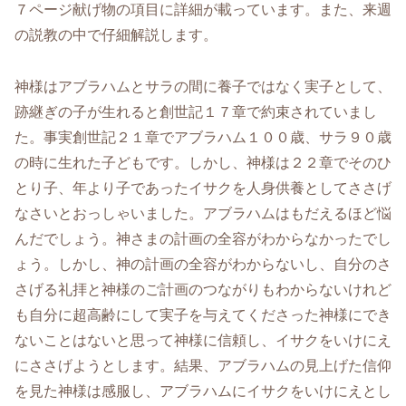
７ページ献げ物の項目に詳細が載っています。また、来週
の説教の中で仔細解説します。
神様はアブラハムとサラの間に養子ではなく実子として、
跡継ぎの子が生れると創世記１７章で約束されていまし
た。事実創世記２１章でアブラハム１００歳、サラ９０歳
の時に生れた子どもです。しかし、神様は２２章でそのひ
とり子、年より子であったイサクを人身供養としてささげ
なさいとおっしゃいました。アブラハムはもだえるほど悩
んだでしょう。神さまの計画の全容がわからなかったでし
ょう。しかし、神の計画の全容がわからないし、自分のさ
さげる礼拝と神様のご計画のつながりもわからないけれど
も自分に超高齢にして実子を与えてくださった神様にでき
ないことはないと思って神様に信頼し、イサクをいけにえ
にささげようとします。結果、アブラハムの見上げた信仰
を見た神様は感服し、アブラハムにイサクをいけにえとし