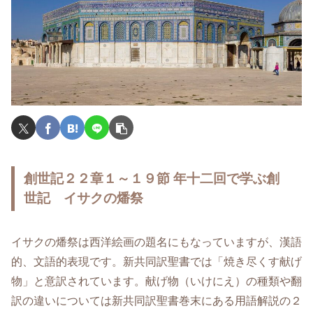
創世記２２章１～１９節 年十二回で学ぶ創
世記 イサクの燔祭
イサクの燔祭は西洋絵画の題名にもなっていますが、漢語
的、文語的表現です。新共同訳聖書では「焼き尽くす献げ
物」と意訳されています。献げ物（いけにえ）の種類や翻
訳の違いについては新共同訳聖書巻末にある用語解説の２