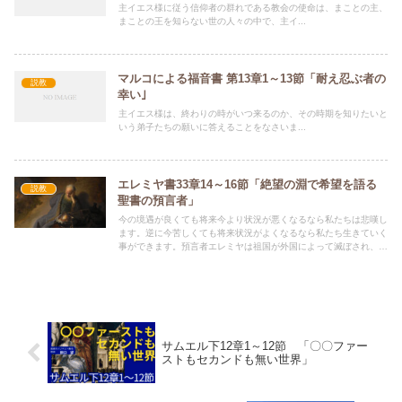
主イエス様に従う信仰者の群れである教会の使命は、まことの主、
未来におこる蝗のような軍隊の侵攻による滅びへの警告でもあり、
まことの王を知らない世の人々の中で、主イ...
それこそまさに主の日であり、その主の日に対して真実な悔い改め
をするなら、イスラエルではなくて、異邦人を含めた全人類に神の
霊が降りてきて救いをもたらすという大きな青写真を提示します
マルコによる福音書 第13章1～13節「耐え忍ぶ者の
説教
幸い｣
主イエス様は、終わりの時がいつ来るのか、その時期を知りたいと
いう弟子たちの願いに答えることをなさいま...
エレミヤ書33章14～16節「絶望の淵で希望を語る
説教
聖書の預言者」
今の境遇が良くても将来今より状況が悪くなるなら私たちは悲嘆し
ます。逆に今苦しくても将来状況がよくなるなら私たち生きていく
事ができます。預言者エレミヤは祖国が外国によって滅ぼされ、王
統が滅びようとしているその時にそこから将来救世主がうまれるこ
とを神様によって預言します。
サムエル下12章1～12節 「〇〇ファー
ストもセカンドも無い世界」