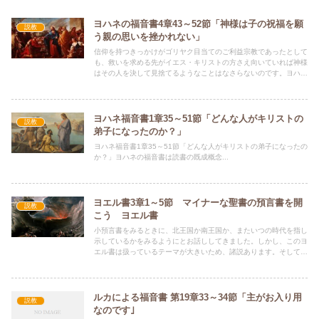
ヨハネの福音書4章43～52節「神様は子の祝福を願
説教
う親の思いを挫かれない」
信仰を持つきっかけがゴリヤク目当てのご利益宗教であったとして
も、救いを求める先がイエス・キリストの方さえ向いていれば神様
はその人を決して見捨てるようなことはなさらないのです。ヨハネ
の福音書4章後半の王の役員の信仰から見てみましょう。
ヨハネ福音書1章35～51節「どんな人がキリストの
説教
弟子になったのか？」
ヨハネ福音書1章35～51節「どんな人がキリストの弟子になったの
か？」ヨハネの福音書は読書の既成概念...
ヨエル書3章1～5節 マイナーな聖書の預言書を開
説教
こう ヨエル書
小預言書をみるときに、北王国か南王国か、またいつの時代を指し
示しているかをみるようにとお話ししてきました。しかし、このヨ
エル書は扱っているテーマが大きいため、諸説あります。そして、
その預言は重層的です。また、神様が歴史に介入され強く働かれる
日「主の日」についてもっとも強調して書いている書でもありま
す。ヨエルは執筆当時の喫緊の災いである蝗害について書きます。
それは過去出エジプト記の中でエジプトを襲った10の災いの８番
ルカによる福音書 第19章33～34節「主がお入り用
説教
目を想起させるいつか来た道であることを伝えつつ、この警告への
なのです｣
応答として神の前への真摯な悔い改めをうながします。この蝗害は