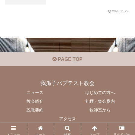
2020.11.29
PAGE TOP
我孫子バプテスト教会
ニュース
はじめての方へ
教会紹介
礼拝・集会案内
説教要約
牧師室から
アクセス
© 2020 我孫子バプテスト教会.
メニュー
ホーム
検索
トップ
サイドバー