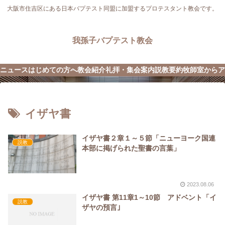
大阪市住吉区にある日本バプテスト同盟に加盟するプロテスタント教会です。
我孫子バプテスト教会
ニュース
はじめての方へ
教会紹介
礼拝・集会案内
説教要約
牧師室から
ア
イザヤ書
イザヤ書２章１～５節「ニューヨーク国連
説教
本部に掲げられた聖書の言葉」
2023.08.06
イザヤ書 第11章1～10節 アドベント「イ
説教
ザヤの預言｣