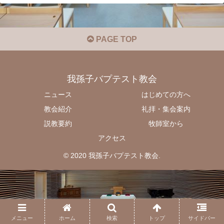
PAGE TOP
我孫子バプテスト教会
ニュース
はじめての方へ
教会紹介
礼拝・集会案内
説教要約
牧師室から
アクセス
© 2020 我孫子バプテスト教会.
メニュー
ホーム
検索
トップ
サイドバー