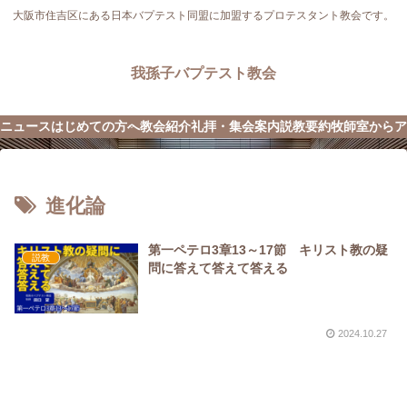
大阪市住吉区にある日本バプテスト同盟に加盟するプロテスタント教会です。
我孫子バプテスト教会
ニュース
はじめての方へ
教会紹介
礼拝・集会案内
説教要約
牧師室から
ア
進化論
第一ペテロ3章13～17節 キリスト教の疑
説教
問に答えて答えて答える
2024.10.27