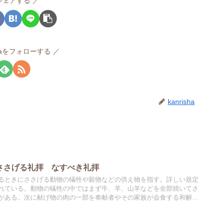
シェアする
ishaをフォローする
kanrisha
 ささげる礼拝 なすべき礼拝
るときにささげる動物の犠牲や穀物などの供え物を指す。詳しい規定
れている。動物の犠牲の中ではまず牛、羊、山羊などを全部焼いてさ
がある。次に献げ物の肉の一部を奉献者やその家族が会食する和解の
られた神との契約の関係を正す「賠償の献げ物」などがある。穀物の
、麦粉の菓子、ぶどう酒、油、香などが当てられていた。イスラエル