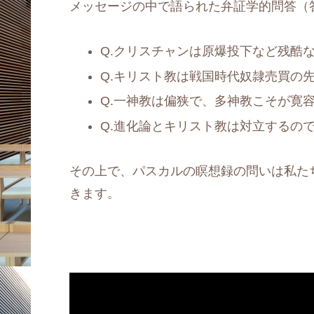
メッセージの中で語られた弁証学的問答（
Q.クリスチャンは原爆投下など残酷
Q.キリスト教は戦国時代奴隷売買の
Q.一神教は偏狭で、多神教こそが寛
Q.進化論とキリスト教は対立するの
その上で、パスカルの瞑想録の問いは私た
きます。