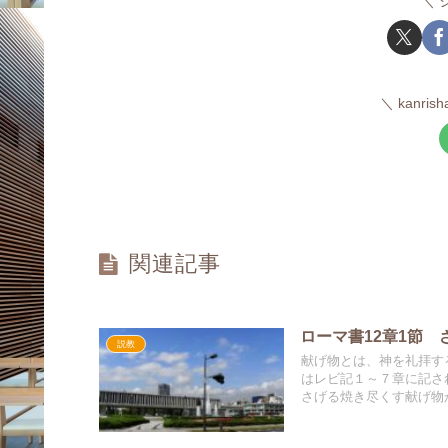
kanr
関連記事
ローマ書12章1節
説教
献げ物とは、神を礼拝す
はレビ記１～７章に記さ
さげる焼き尽くす献げ物
献げ物や罪科によって破
献げ物には、初穂、パン