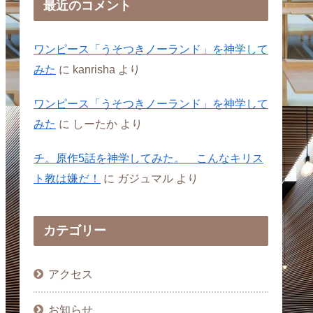
最近のコメント
ワンピース「うそつきノーランド」を神学して
みた
に
kanrisha
より
ワンピース「うそつきノーランド」を神学して
みた
に
しーたか
より
チ。原作5話を神学してみた。 こんなキリス
ト教は嫌だ！
に
ガジュマル
より
カテゴリー
アクセス
お知らせ