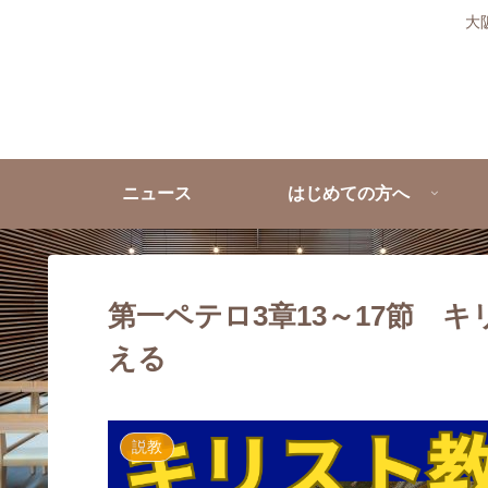
大
ニュース
はじめての方へ
第一ペテロ3章13～17節 
える
説教