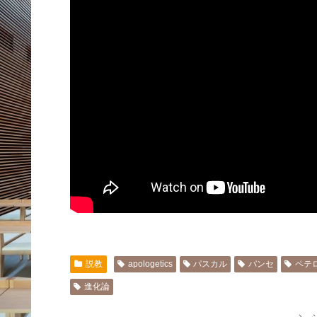
説教
apologetics
パスカル
パンセ
ペテ
進化論