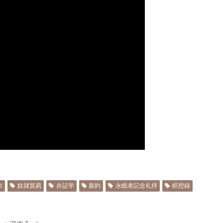
ロ
奴隷貿易
弁証学
新約
永眠者記念礼拝
瞑想録