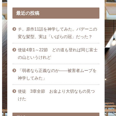
最近の投稿
チ。原作11話を神学してみた。バデーニの
変な髪型、実は「いばらの冠」だった？
使徒4章1～22節 どの道も登れば同じ富士
の山というけれど
「弱者なら正義なのか――被害者ムーブを
神学してみた」
使徒 3章全節 お金より大切なもの見つ
けた