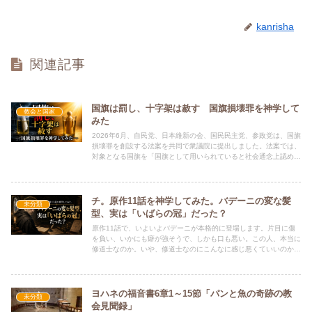
kanrisha
関連記事
国旗は罰し、十字架は赦す 国旗損壊罪を神学して
教会と国家
みた
2026年6月、自民党、日本維新の会、国民民主党、参政党は、国旗
損壊罪を創設する法案を共同で衆議院に提出しました。法案では、
対象となる国旗を「国旗として用いられていると社会通念上認めら
れる有体物」とし、著しく不快または嫌悪の情を催させる方法で、
公然と損壊、除去、汚損した者に対し、2年以下の拘禁刑または20
万円以下の罰金を科すとされています。つまり、この法案が成立す
れば、本物の日の丸を尿瓶に入れて尿に浸し、それを公然と見せる
チ。原作11話を神学してみた。バデーニの変な髪
未分類
ような行為は、国旗の「汚損」と評価され、処罰対象になる可能性
型、実は「いばらの冠」だった？
が高いと考えられます。一方で、キリスト教世界には、これと非常
原作11話で、いよいよバデーニが本格的に登場します。片目に傷
に対照的な出来事があります。アメリカの写真家アンドレス・セラ
を負い、いかにも癖が強そうで、しかも口も悪い。この人、本当に
ーノは、1987年に《Piss Christ》という作品を発表しました。こ
修道士なのか。いや、修道士なのにこんなに感じ悪くていいのか。
れは、プラスチック製の磔刑像を尿に浸して撮影した写真作品で
そんなことを思いながら読んでいると、もう一つ目に飛び込んでく
す。多くのキリスト者から強い批判を受けた作品ですが、そのセラ
るものがあります。そうです。髪型です。頭の上の部分が丸く剃ら
ーノは2023年6月、バチカンで教皇フランシスコと面会した約200
れ、周囲にだけ髪が残っている、あの独特すぎる髪型。現代日本の
人の芸術家の一人でした。
感覚からすると、かなりインパクトがあります。正直、初見だと
ヨハネの福音書6章1～15節「パンと魚の奇跡の教
未分類
「なぜその髪型にした？」と思う人もいるでしょう。
会見聞録」