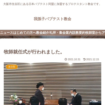
大阪市住吉区にある日本バプテスト同盟に加盟するプロテスタント教会です。
我孫子バプテスト教会
ニュース
はじめての方へ
教会紹介
礼拝・集会案内
説教要約
牧師室から
ア
牧師就任式が行われました。
2021.10.31
2021.12.15
未分類